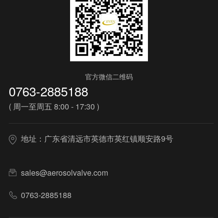
官方微信二维码
0763-2885188
( 周一至周五 8:00 - 17:30 )
地址：广东省清远市英德市英红镇顺安路9号
sales@aerosolvalve.com
0763-2885188